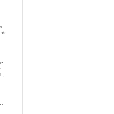
en
arde
ere
n.
bij
er