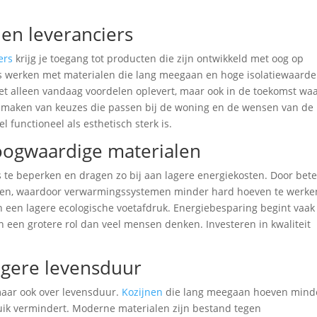
nen leveranciers
ers
krijg je toegang tot producten die zijn ontwikkeld met oog op
rs werken met materialen die lang meegaan en hoge isolatiewaard
iet alleen vandaag voordelen oplevert, maar ook in de toekomst wa
et maken van keuzes die passen bij de woning en de wensen van de
l functioneel als esthetisch sterk is.
oogwaardige materialen
 te beperken en dragen zo bij aan lagere energiekosten. Door bet
binnen, waardoor verwarmingssystemen minder hard hoeven te werke
en een lagere ecologische voetafdruk. Energiebesparing begint vaak 
n een grotere rol dan veel mensen denken. Investeren in kwaliteit
.
gere levensduur
maar ook over levensduur.
Kozijnen
die lang meegaan hoeven mind
uik vermindert. Moderne materialen zijn bestand tegen