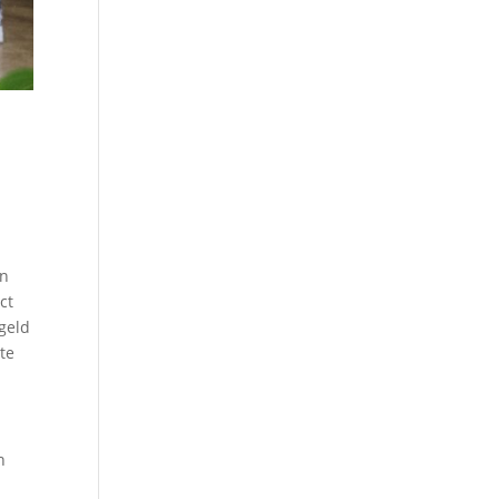
en
ct
 geld
te
n