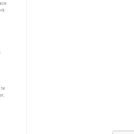
deze
erk
e
 te
er,